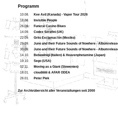
Programm
10.08.
Kee Avil (Kanada)
- Vapor Tour 2026
18.08.
Invisible People
26.08.
Funeral Casino Blues
14.09.
Codex Serafini (UK)
22.09.
Grito Exclamac!ón (Mexiko)
29.09.
Juno and their Future Sounds of Nowhere
- Albumrelease
30.09.
Juno and their Future Sounds of Nowhere
- Albumrelease
14.10.
Bebawinigi (Italien) & Heavenphetamine (Japan)
19.10.
Sego (USA)
02.11.
Moving as a Giant (Slowenien)
18.01.
cloudiiiiiii & AFAR ODEA
26.01.
Peter Piek
Zur Archivübersicht aller Veranstaltungen seit 2000